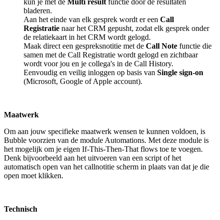
kun je met de
Multi result
functie door de resultaten
bladeren.
Aan het einde van elk gesprek wordt er een
Call
Registratie
naar het CRM gepusht, zodat elk gesprek onder
de relatiekaart in het CRM wordt gelogd.
Maak direct een gespreksnotitie met de
Call Note
functie die
samen met de Call Registratie wordt gelogd en zichtbaar
wordt voor jou en je collega's in de Call History.
Eenvoudig en veilig inloggen op basis van
Single sign-on
(Microsoft, Google of Apple account).
Maatwerk
Om aan jouw specifieke maatwerk wensen te kunnen voldoen, is
Bubble voorzien van de module Automations. Met deze module is
het mogelijk om je eigen If-This-Then-That flows toe te voegen.
Denk bijvoorbeeld aan het uitvoeren van een script of het
automatisch open van het callnotitie scherm in plaats van dat je die
open moet klikken.
Technisch