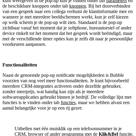
kunt weergeven in de pop-up kun je vinden onder tab
parameters
en
de beschikbare knoppen onder tab
knoppen
. Bij het doorverbinden
van een gesprek naar een collega verhuist de klantinformatie mee en
wanneer je met meerdere beeldschermen werkt, kun je zelf kiezen
op welk scherm je de pop-up wilt zien. Standaard is de pop-up
zichtbaar vanaf het moment dat je softphone, bureautoestel of ander
device rinkelt tot het moment dat het gesprek wordt beëindigd, maar
met de verschillende timer opties kun je zelfs dit naar je persoonlijke
voorkeuren aanpassen.
Functionaliteiten
Naast de genoemde pop-up notificatie mogelijkheden is Bubble
voorzien van nog veel meer functionaliteiten. Je kunt bijvoorbeeld
meerdere CRM-integraties activeren onder dezelfde gebruiker,
zonder meerprijs, wat handig kan zijn als je meerdere
softwareapplicaties gebruikt binnen je bedrijf. De volledige lijst met
functies is te vinden onder tab
functies
, maar we hebben alvast een
aantal belangrijke voor je op een rij gezet:
Uitbellen met één muisklik op een telefoonnummer in je
CRM, browser of ander programma met de
Klik&Bel
functie.