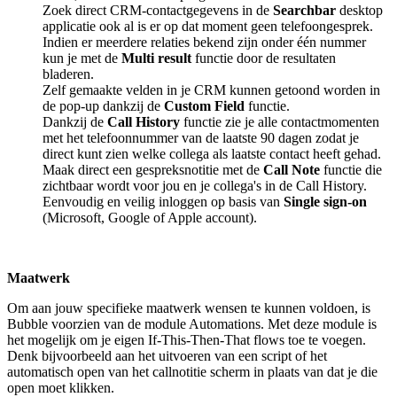
Zoek direct CRM-contactgegevens in de
Searchbar
desktop
applicatie ook al is er op dat moment geen telefoongesprek.
Indien er meerdere relaties bekend zijn onder één nummer
kun je met de
Multi result
functie door de resultaten
bladeren.
Zelf gemaakte velden in je CRM kunnen getoond worden in
de pop-up dankzij de
Custom Field
functie.
Dankzij de
Call History
functie zie je alle contactmomenten
met het telefoonnummer van de laatste 90 dagen zodat je
direct kunt zien welke collega als laatste contact heeft gehad.
Maak direct een gespreksnotitie met de
Call Note
functie die
zichtbaar wordt voor jou en je collega's in de Call History.
Eenvoudig en veilig inloggen op basis van
Single sign-on
(Microsoft, Google of Apple account).
Maatwerk
Om aan jouw specifieke maatwerk wensen te kunnen voldoen, is
Bubble voorzien van de module Automations. Met deze module is
het mogelijk om je eigen If-This-Then-That flows toe te voegen.
Denk bijvoorbeeld aan het uitvoeren van een script of het
automatisch open van het callnotitie scherm in plaats van dat je die
open moet klikken.