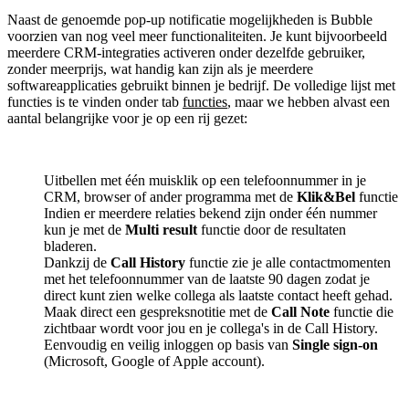
Naast de genoemde pop-up notificatie mogelijkheden is Bubble
voorzien van nog veel meer functionaliteiten. Je kunt bijvoorbeeld
meerdere CRM-integraties activeren onder dezelfde gebruiker,
zonder meerprijs, wat handig kan zijn als je meerdere
softwareapplicaties gebruikt binnen je bedrijf. De volledige lijst met
functies is te vinden onder tab
functies
, maar we hebben alvast een
aantal belangrijke voor je op een rij gezet:
Uitbellen met één muisklik op een telefoonnummer in je
CRM, browser of ander programma met de
Klik&Bel
functie
Indien er meerdere relaties bekend zijn onder één nummer
kun je met de
Multi result
functie door de resultaten
bladeren.
Dankzij de
Call History
functie zie je alle contactmomenten
met het telefoonnummer van de laatste 90 dagen zodat je
direct kunt zien welke collega als laatste contact heeft gehad.
Maak direct een gespreksnotitie met de
Call Note
functie die
zichtbaar wordt voor jou en je collega's in de Call History.
Eenvoudig en veilig inloggen op basis van
Single sign-on
(Microsoft, Google of Apple account).