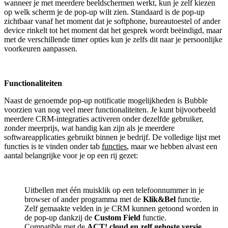
wanneer je met meerdere beeldschermen werkt, kun je zelf kiezen
op welk scherm je de pop-up wilt zien. Standaard is de pop-up
zichtbaar vanaf het moment dat je softphone, bureautoestel of ander
device rinkelt tot het moment dat het gesprek wordt beëindigd, maar
met de verschillende timer opties kun je zelfs dit naar je persoonlijke
voorkeuren aanpassen.
Functionaliteiten
Naast de genoemde pop-up notificatie mogelijkheden is Bubble
voorzien van nog veel meer functionaliteiten. Je kunt bijvoorbeeld
meerdere CRM-integraties activeren onder dezelfde gebruiker,
zonder meerprijs, wat handig kan zijn als je meerdere
softwareapplicaties gebruikt binnen je bedrijf. De volledige lijst met
functies is te vinden onder tab
functies
, maar we hebben alvast een
aantal belangrijke voor je op een rij gezet:
Uitbellen met één muisklik op een telefoonnummer in je
browser of ander programma met de
Klik&Bel
functie.
Zelf gemaakte velden in je CRM kunnen getoond worden in
de pop-up dankzij de
Custom Field
functie.
Compatible met de
ACT! cloud en zelf gehoste versie